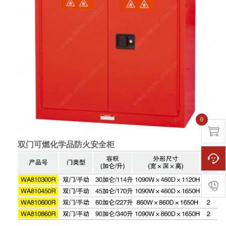
0

双门可燃化学品防火安全柜

