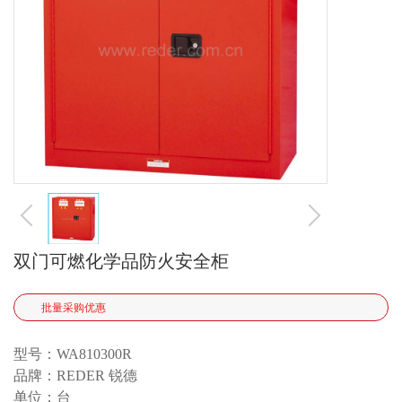
Modular Drawer Cabinets
Industrial Cabinets
Mobile Cabinets
Modular Door Cabinets
Workbenches
CNC Storage / Transport
TROLLY
storage boxes
双门可燃化学品防火安全柜
ECOLOGY AND SAFE
批量采购优惠
应用案例
型号：WA810300R
品牌：REDER 锐德
烟草生产领域
单位：台