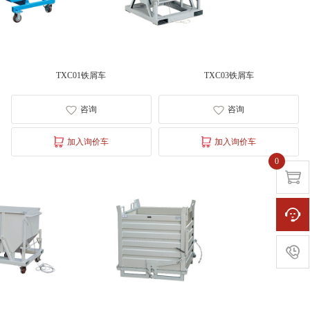
Modular Drawer Cabinets
Industrial Cabinets
Mobile Cabinets
TXC01铁屑车
TXC03铁屑车
Modular Door Cabinets
咨询
咨询
Workbenches
CNC Storage / Transport
加入询价车
加入询价车
0
TROLLY

storage boxes

ECOLOGY AND SAFE

应用案例
烟草生产领域