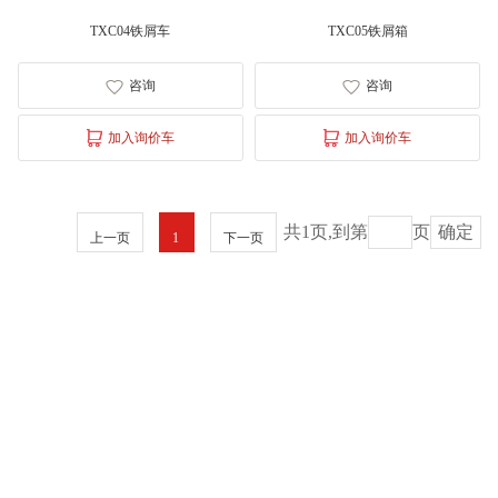
汽车制造与维修
TXC04铁屑车
TXC05铁屑箱
电子制造领域
咨询
咨询
工程机械制造领域
加入询价车
加入询价车
科研教学
轨道领域
共1页,到第
页
确定
上一页
1
下一页
电商物流领域
下载中心
联系我们