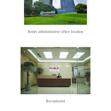
Modular Drawer Cabinets
Industrial Cabinets
Mobile Cabinets
Modular Door Cabinets
Reder administrative office location
Workbenches
CNC Storage / Transport
TROLLY
storage boxes
ECOLOGY AND SAFE
应用案例
Receptionist
烟草生产领域