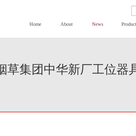
于锐德
公司新闻
企业动态
Home
About
News
Produc
展会资讯
海烟草集团中华新厂工位器
载中心
联系我们