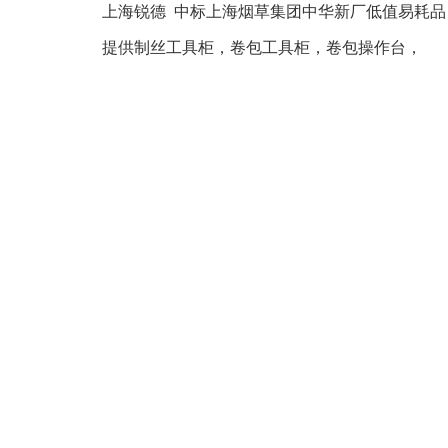
上海锐德 中标上海烟草集团中华新厂低值易耗
烟草生产领域
提供制丝工具柜，卷包工具柜，卷包操作台，
汽车制造与维修
电子制造领域
工程机械制造领域
科研教学
轨道领域
电商物流领域