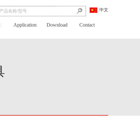
产品中心
中文
Modular Drawer Cabinets
t
Application
Download
Contact
Industrial Cabinets
Mobile Cabinets
Modular Door Cabinets
Workbenches
具
CNC Storage / Transport
TROLLY
storage boxes
ECOLOGY AND SAFE